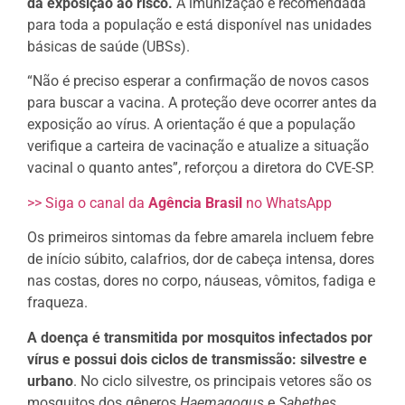
da exposição ao risco.
A imunização é recomendada
para toda a população e está disponível nas unidades
básicas de saúde (UBSs).
“Não é preciso esperar a confirmação de novos casos
para buscar a vacina. A proteção deve ocorrer antes da
exposição ao vírus. A orientação é que a população
verifique a carteira de vacinação e atualize a situação
vacinal o quanto antes”, reforçou a diretora do CVE-SP.
>> Siga o canal da
Agência Brasil
no WhatsApp
Os primeiros sintomas da febre amarela incluem febre
de início súbito, calafrios, dor de cabeça intensa, dores
nas costas, dores no corpo, náuseas, vômitos, fadiga e
fraqueza.
A doença é transmitida por mosquitos infectados por
vírus e possui dois ciclos de transmissão: silvestre e
urbano
. No ciclo silvestre, os principais vetores são os
mosquitos dos gêneros
Haemagogus
e
Sabethes
.